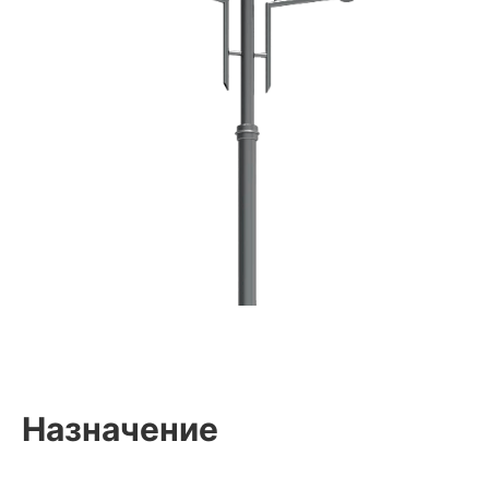
+375 29 661 21 55
+375 29 660 36 62
8 (017) 355 95 48
Обратный звонок
bsk-energo@inbox.ru
220037, Беларусь, Минск, ул.
Долгобродская, 18/1 (корпус)
Назначение