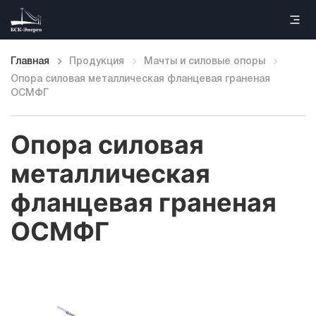
Главная
Продукция
Мачты и силовые опоры
Опора силовая металлическая фланцевая граненая
Главная
ОСМФГ
Продукция
Опора силовая
Наши работы
металлическая
фланцевая граненая
Информация
ОСМФГ
Контакты
Каталог