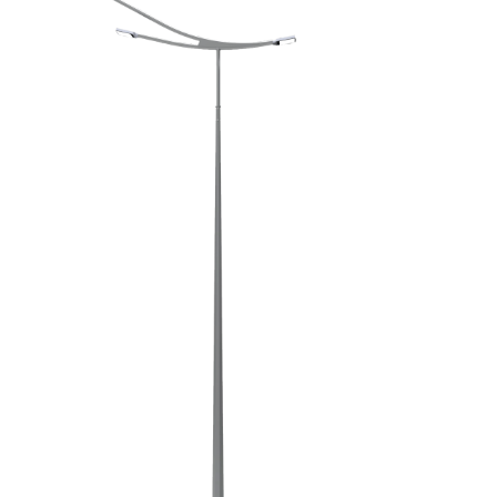
8 (017) 355 95 48
+375 29 315 59 20
8 (017) 373 96 69
Обратный звонок
bsk-energo@inbox.ru
220037, Беларусь, Минск, ул.
Долгобродская, 18/1 (корпус)