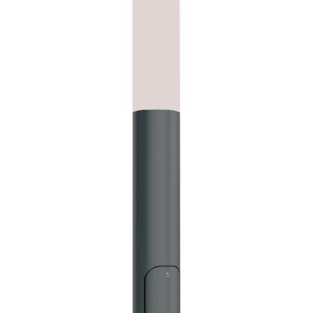
8 (017) 375 97 50
8 (017) 355 95 48
+375 29 315 59 20
Обратный звонок
bsk-energo@inbox.ru
220037, Беларусь, Минск, ул.
Долгобродская, 18/1 (корпус)