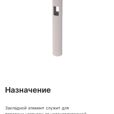
+79310093757 (доб. 101-104)
+375 29 660 36 62
8 (017) 355 95 48
Обратный звонок
bsk-energo@inbox.ru
220037, Беларусь, Минск, ул.
Долгобродская, 18/1 (корпус)
Назначение
Закладной элемент служит для