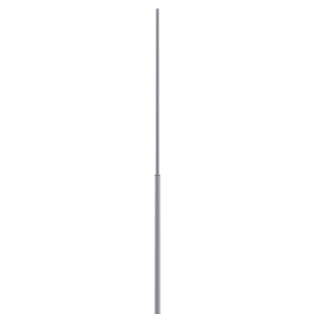
8 (017) 373 96 69
+375 29 660 36 62
8 (017) 375 97 50
Обратный звонок
bsk-energo@inbox.ru
220037, Беларусь, Минск, ул.
Долгобродская, 18/1 (корпус)